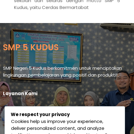
sekolah dan selaras dengan motto SMP 5
Kudus, yaitu Cerdas Bermartabat
SMP 5 KUDUS
SMP Negeri 5 Kudus berkomitmen untuk menciptakan
lingkungan pembelajaran yang positif dan produktif.
Layanan Kami
Siandung Esmaku
We respect your privacy
Sidisa
Cookies help us improve your experience,
deliver personalized content, and analyze
E-Learning Esmaku