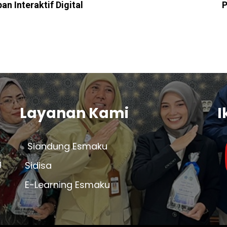
 Interaktif Digital
P
Layanan Kami
I
Siandung Esmaku
g
Sidisa
E-Learning Esmaku