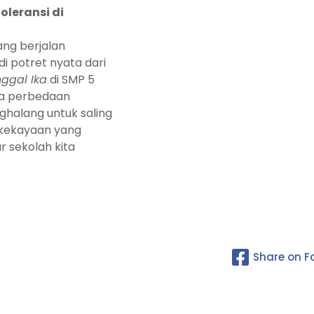
leransi di
ang berjalan
i potret nyata dari
ggal Ika
di SMP 5
wa perbedaan
ghalang untuk saling
 kekayaan yang
 sekolah kita
Share on 