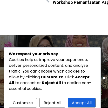
Workshop Pemanfaatan Papan
SMP 5 KUDUS
We respect your privacy
Cookies help us improve your experience,
deliver personalized content, and analyze
traffic. You can choose which cookies to
SMP Negeri 5 Kudus berkomitmen untuk
allow by clicking
Customize
. Click
Accept
menciptakan lingkungan pembelajaran yan
All
to consent or
Reject All
to decline non-
positif dan produktif.
essential cookies.
Customize
Reject All
Accept All