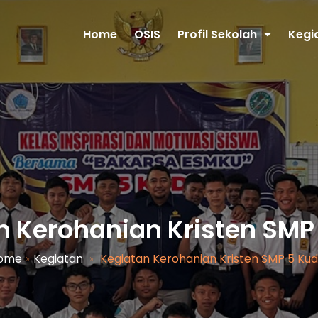
Home
OSIS
Profil Sekolah
Kegi
n Kerohanian Kristen SMP
ome
»
Kegiatan
»
Kegiatan Kerohanian Kristen SMP 5 Kud