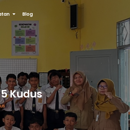
atan
Blog
 5 Kudus
us