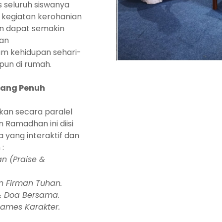
as seluruh siswanya
i kegiatan kerohanian
kan dapat semakin
dan
m kehidupan sehari-
upun di rumah.
yang Penuh
kan secara paralel
 Ramadhan ini diisi
 yang interaktif dan
 :
n (Praise &
n Firman Tuhan.
 & Doa Bersama.
ames Karakter.