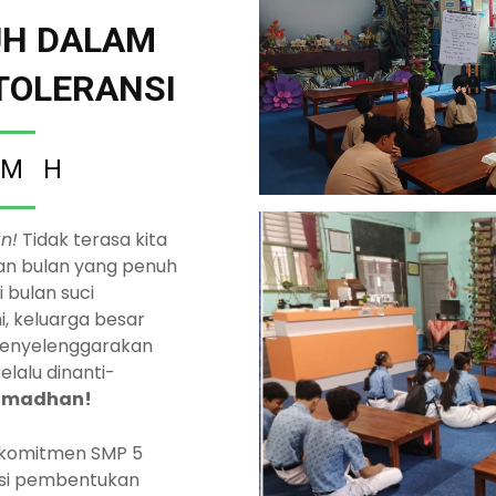
H DALAM
TOLERANSI
 M H
n!
Tidak terasa kita
an bulan yang penuh
 bulan suci
i, keluarga besar
enyelenggarakan
elalu dinanti-
Ramadhan!
 komitmen SMP 5
asi pembentukan