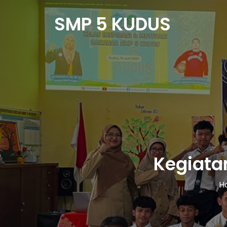
SMP 5 KUDUS
Kegiata
H